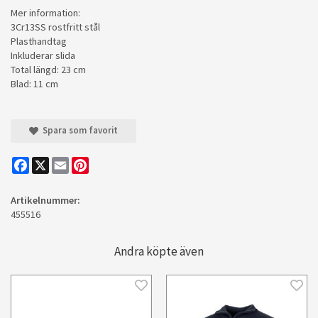
Mer information:
3Cr13SS rostfritt stål
Plasthandtag
Inkluderar slida
Total längd: 23 cm
Blad: 11 cm
Spara som favorit
Facebook
X
Email
Pinterest
Artikelnummer:
455516
Andra köpte även