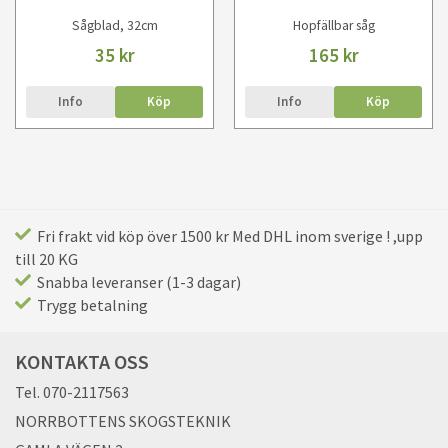
Sågblad, 32cm
Hopfällbar såg
35 kr
165 kr
Info
Köp
Info
Köp
Fri frakt vid köp över 1500 kr Med DHL inom sverige ! ,upp
till 20 KG
Snabba leveranser (1-3 dagar)
Trygg betalning
KONTAKTA OSS
Tel. 070-2117563
NORRBOTTENS SKOGSTEKNIK