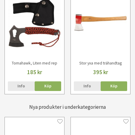
Tomahawk, Liten med rep
Stor yxa med trähandtag
185 kr
395 kr
Info
Köp
Info
Köp
Nya produkter i underkategorierna