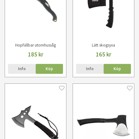
Hopfällbar utomhussåg
Lätt skogsyxa
185 kr
165 kr
Info
Köp
Info
Köp