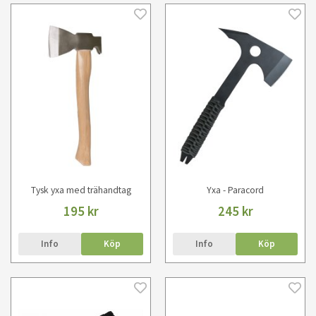
Tysk yxa med trähandtag
Yxa - Paracord
195 kr
245 kr
Info
Köp
Info
Köp