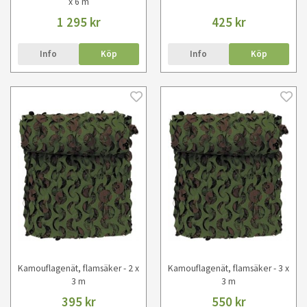
x 6 m
1 295 kr
425 kr
Info
Köp
Info
Köp
Kamouflagenät, flamsäker - 2 x
Kamouflagenät, flamsäker - 3 x
3 m
3 m
395 kr
550 kr