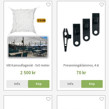
Vitt Kamouflagenät - 5x5 meter
Presenningsklämmor, 4 st
2 500 kr
70 kr
Info
Köp
Info
Köp