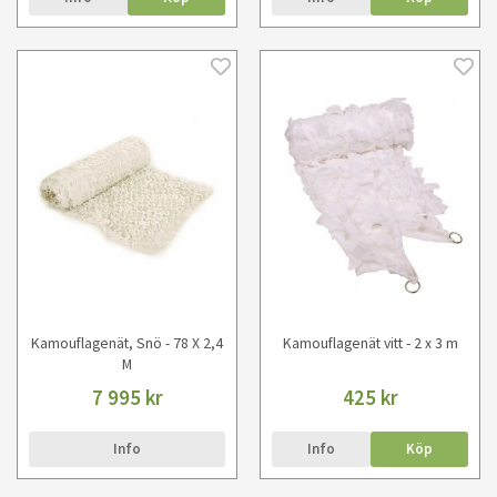
Kamouflagenät, Snö - 78 X 2,4
Kamouflagenät vitt - 2 x 3 m
M
7 995 kr
425 kr
Info
Info
Köp