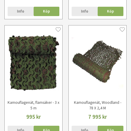
Info
Köp
Info
Köp
Kamouflagenät, flamsäker - 3 x
Kamouflagenät, Woodland -
5 m
78 X 2,4 M
995 kr
7 995 kr
Info
Köp
Info
Köp