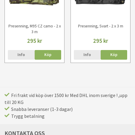
Presenning, M95 CZ camo - 2 x
Presenning, Svart - 2 x 3 m
3 m
295 kr
295 kr
Info
Köp
Info
Köp
Fri frakt vid köp över 1500 kr Med DHL inom sverige ! ,upp
till 20 KG
Snabba leveranser (1-3 dagar)
Trygg betalning
KONTAKTA OSS