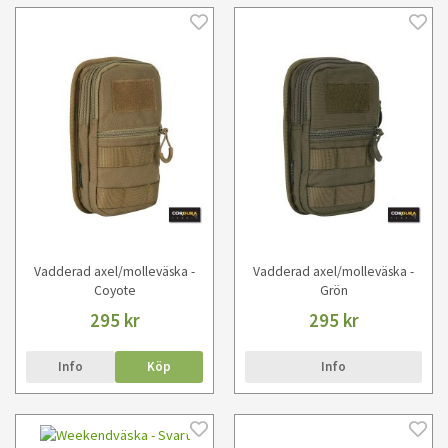
Vadderad axel/molleväska -
Vadderad axel/molleväska -
Coyote
Grön
295 kr
295 kr
Info
Köp
Info