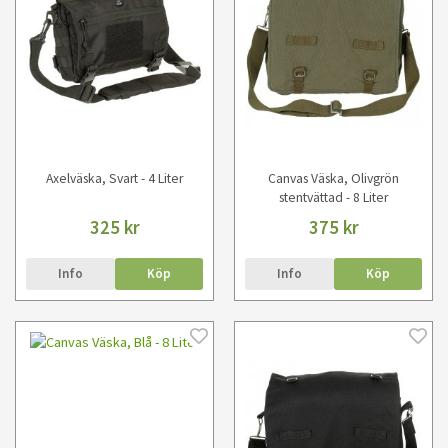
Axelväska, Svart - 4 Liter
Canvas Väska, Olivgrön
stentvättad - 8 Liter
325 kr
375 kr
Info
Köp
Info
Köp