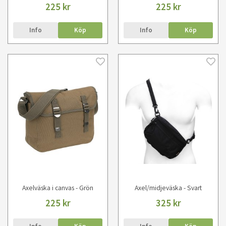
225 kr
225 kr
Info
Köp
Info
Köp
Axelväska i canvas - Grön
Axel/midjeväska - Svart
225 kr
325 kr