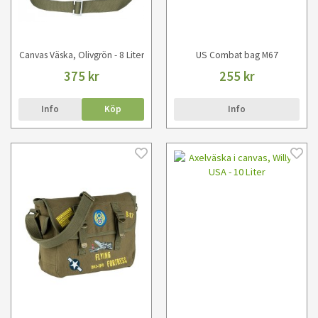
Canvas Väska, Olivgrön - 8 Liter
US Combat bag M67
375 kr
255 kr
Info
Köp
Info