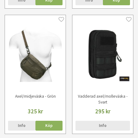
Info
Köp
Info
Köp
Axel/midjeväska - Grön
Vadderad axel/molleväska -
Svart
325 kr
295 kr
Info
Köp
Info