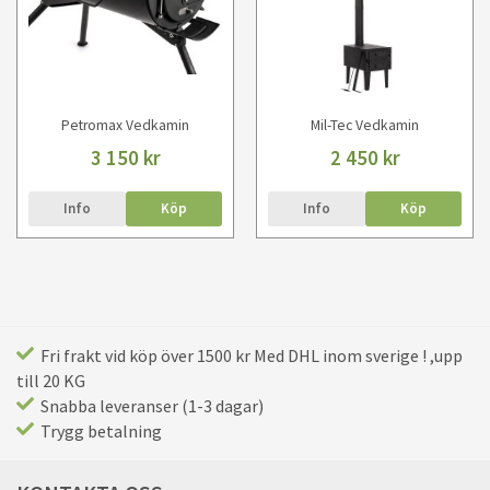
Petromax Vedkamin
Mil-Tec Vedkamin
3 150 kr
2 450 kr
Info
Köp
Info
Köp
Fri frakt vid köp över 1500 kr Med DHL inom sverige ! ,upp
till 20 KG
Snabba leveranser (1-3 dagar)
Trygg betalning