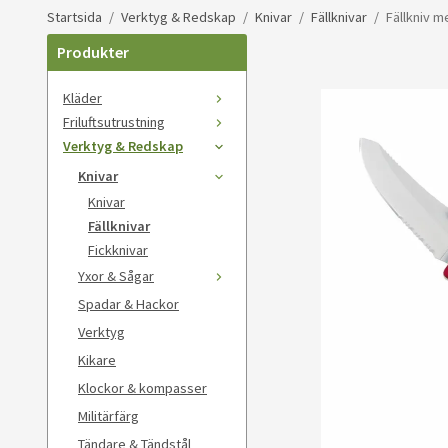
Startsida
/
Verktyg & Redskap
/
Knivar
/
Fällknivar
/
Fällkniv m
Produkter
Kläder
Friluftsutrustning
Verktyg & Redskap
Knivar
Knivar
Fällknivar
Fickknivar
Yxor & Sågar
Spadar & Hackor
Verktyg
Kikare
Klockor & kompasser
Militärfärg
Tändare & Tändstål