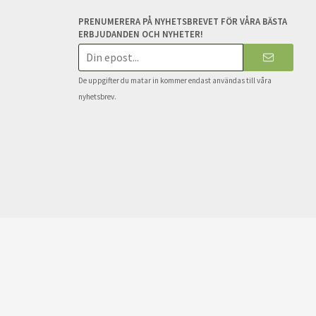
PRENUMERERA PÅ NYHETSBREVET FÖR VÅRA BÄSTA
ERBJUDANDEN OCH NYHETER!
E-
postadress
De uppgifter du matar in kommer endast användas till våra
nyhetsbrev.