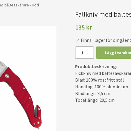
ed bältesskärare - Röd
Fällkniv med bälte
135 kr
Finns i lager för omgåen
Lägg i varuko
Produktbeskrivning:
Fickkniv med bältesavskärar
Blad: 100% rostfritt stål
Handtag: 100% aluminium
Bladlängd: 8,5 cm
Totallängd: 20,5 cm