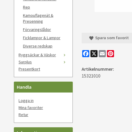
Rep
Kamouflagenät &
Presenning
Förvaringslådor
Ficklampor & Lampor
Spara som favorit
Diverse redskap
Facebook
X
Email
Pinteres
Ryggsäckar & Väskor
Surplus
Artikelnummer:
Presentkort
15321010
Handla
Logga in
Mina favoriter
Retur