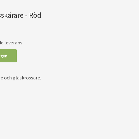
sskärare - Röd
de leverans
rgen
e och glaskrossare.