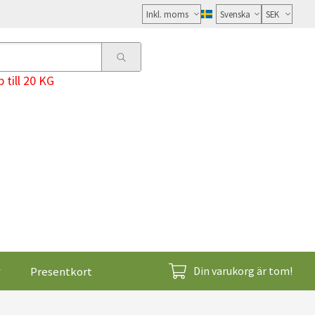
Välj
moms
 till 20 KG
Presentkort
Din varukorg är tom!