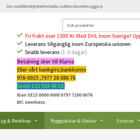
Om oss
Villkor
Nyheter
Kontakta oss
Mina favoriter
Logga in
Fri frakt över 1500 Kr Med DHL Inom Sverige! Upp
Leverans tillgänglig inom Europeiska unionen
Snabb leverans
(1-3 dagar)
Betalning sker till Klarna
Eller vårt bankgiro,bankkonto
978-0925 ,7977 28 086 76
Swish 123 533 48 18
Iban SE15 8000 0000 0797 7280 8676
BIC swedsess
tyg & Redskap
Ryggsäckar & Väskor
Surplus