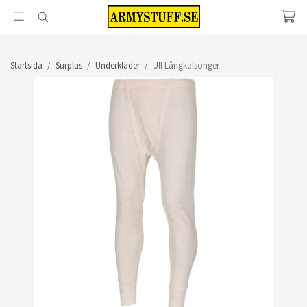
Startsida
/
Surplus
/
Underkläder
/
Ull Långkalsonger