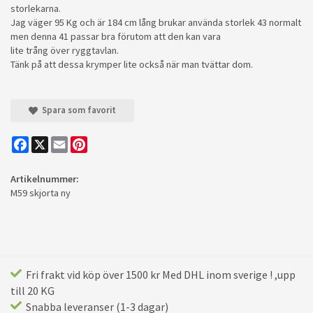
storlekarna.
Jag väger 95 Kg och är 184 cm lång brukar använda storlek 43 normalt
men denna 41 passar bra förutom att den kan vara
lite trång över ryggtavlan.
Tänk på att dessa krymper lite också när man tvättar dom.
Spara som favorit
Facebook
X
Email
Pinterest
Artikelnummer:
M59 skjorta ny
Fri frakt vid köp över 1500 kr Med DHL inom sverige ! ,upp
till 20 KG
Snabba leveranser (1-3 dagar)