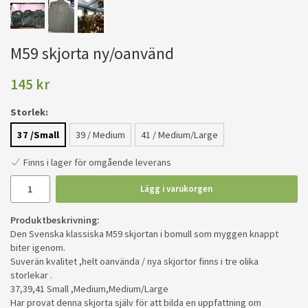
M59 skjorta ny/oanvänd
145 kr
Storlek:
37 /Small
39 / Medium
41 / Medium/Large
Finns i lager för omgående leverans
Lägg i varukorgen
Produktbeskrivning:
Den Svenska klassiska M59 skjortan i bomull som myggen knappt
biter igenom.
Suverän kvalitet ,helt oanvända / nya skjortor finns i tre olika
storlekar .
37,39,41 Small ,Medium,Medium/Large
Har provat denna skjorta själv för att bilda en uppfattning om