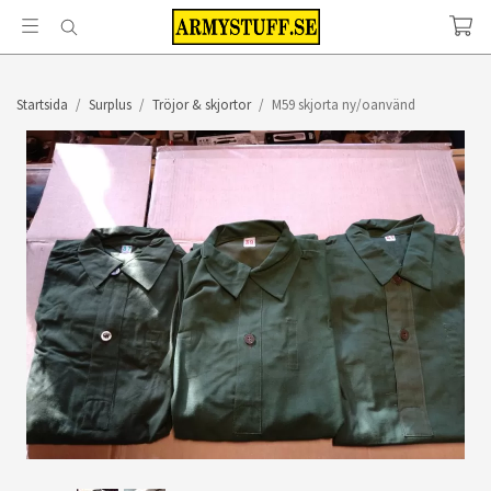
Startsida
/
Surplus
/
Tröjor & skjortor
/
M59 skjorta ny/oanvänd