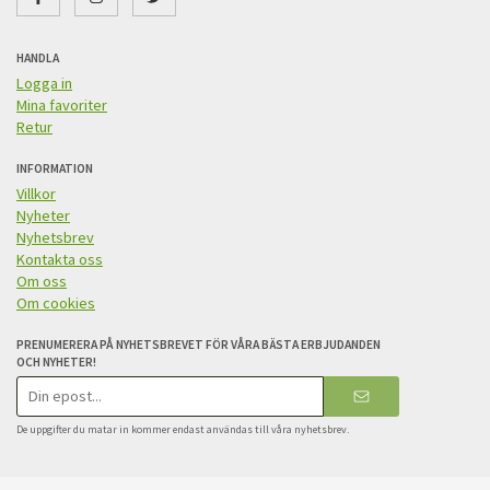
HANDLA
Logga in
Mina favoriter
Retur
INFORMATION
Villkor
Nyheter
Nyhetsbrev
Kontakta oss
Om oss
Om cookies
PRENUMERERA PÅ NYHETSBREVET FÖR VÅRA BÄSTA ERBJUDANDEN
OCH NYHETER!
E-
postadress
De uppgifter du matar in kommer endast användas till våra nyhetsbrev.