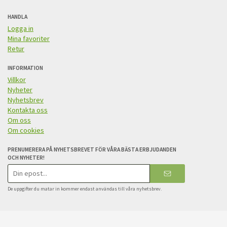
HANDLA
Logga in
Mina favoriter
Retur
INFORMATION
Villkor
Nyheter
Nyhetsbrev
Kontakta oss
Om oss
Om cookies
PRENUMERERA PÅ NYHETSBREVET FÖR VÅRA BÄSTA ERBJUDANDEN
OCH NYHETER!
E-
postadress
De uppgifter du matar in kommer endast användas till våra nyhetsbrev.