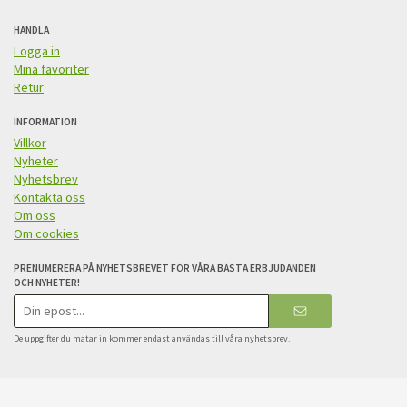
HANDLA
Logga in
Mina favoriter
Retur
INFORMATION
Villkor
Nyheter
Nyhetsbrev
Kontakta oss
Om oss
Om cookies
PRENUMERERA PÅ NYHETSBREVET FÖR VÅRA BÄSTA ERBJUDANDEN
OCH NYHETER!
E-
postadress
De uppgifter du matar in kommer endast användas till våra nyhetsbrev.