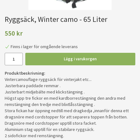
Ryggsäck, Winter camo - 65 Liter
550 kr
Finns i lager för omgående leverans
Lägg i varukorgen
Produktbeskrivning:
Vintercamouflage ryggsäck för vinterjakt etc...
Justerbara paddade remmar .
Justerbart midjebälte med klickstängning .
Högst upp tre fickor en med kardborrestängning den andra med
remstängning den tredje med blixtlåsstängning .
Stora fickan har öppning nedtill med dragkedja ,innanför denna ett
dragsnöre med cordstopper för att separera toppen från botten.
Dragsnöre med cordstopper upptill stora facket.
Aluminium stag upptill för en stabilare ryggsäck.
2 sidofickor med remstängning.