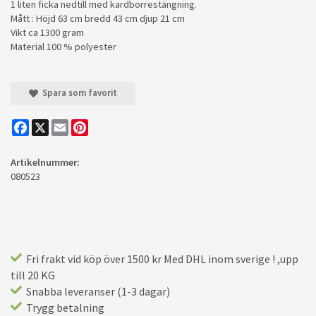
1 liten ficka nedtill med kardborrestängning.
Mått : Höjd 63 cm bredd 43 cm djup 21 cm
Vikt ca 1300 gram
Material 100 % polyester
Spara som favorit
Facebook
X
Email
Pinterest
Artikelnummer:
080523
Fri frakt vid köp över 1500 kr Med DHL inom sverige ! ,upp
till 20 KG
Snabba leveranser (1-3 dagar)
Trygg betalning