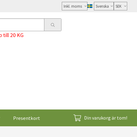
Välj
moms
 till 20 KG
Presentkort
Din varukorg är tom!