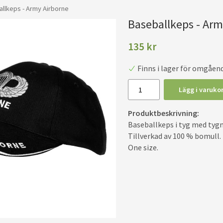
llkeps - Army Airborne
Baseballkeps - Arm
135 kr
Finns i lager för omgåen
Lägg i varuko
Produktbeskrivning:
Baseballkeps i tyg med tyg
Tillverkad av 100 % bomull.
One size.