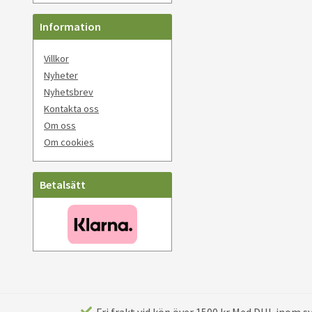
Information
Villkor
Nyheter
Nyhetsbrev
Kontakta oss
Om oss
Om cookies
Betalsätt
Fri frakt vid köp över 1500 kr Med DHL inom sve