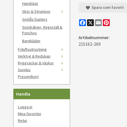
Handskar
Spara som favorit
Skor & Strumpor
Snölås/Gaiters
Facebook
X
Email
Pinteres
Snödräkter, Regnställ &
Ponchos
Artikelnummer:
Barnkläder
215162-269
Friluftsutrustning
Verktyg & Redskap
Ryggsäckar & Väskor
Surplus
Presentkort
Handla
Logga in
Mina favoriter
Retur