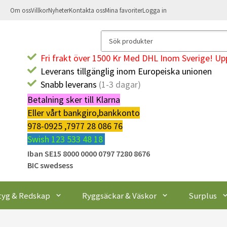
Om oss
Villkor
Nyheter
Kontakta oss
Mina favoriter
Logga in
Fri frakt över 1500 Kr Med DHL Inom Sverige! Upp
Leverans tillgänglig inom Europeiska unionen
Snabb leverans
(1-3 dagar)
Betalning sker till Klarna
Eller vårt bankgiro,bankkonto
978-0925 ,7977 28 086 76
Swish 123 533 48 18
Iban SE15 8000 0000 0797 7280 8676
BIC swedsess
tyg & Redskap
Ryggsäckar & Väskor
Surplus