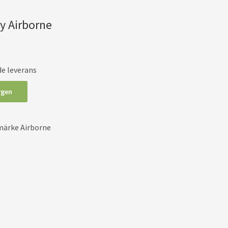
y Airborne
de leverans
rgen
märke Airborne