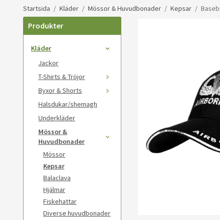
Startsida
/
Kläder
/
Mössor & Huvudbonader
/
Kepsar
/
Baseba
Produkter
Kläder
Jackor
T-Shirts & Tröjor
Byxor & Shorts
Halsdukar/shemagh
Underkläder
Mössor &
Huvudbonader
Mössor
Kepsar
Balaclava
Hjälmar
Fiskehattar
Diverse huvudbonader