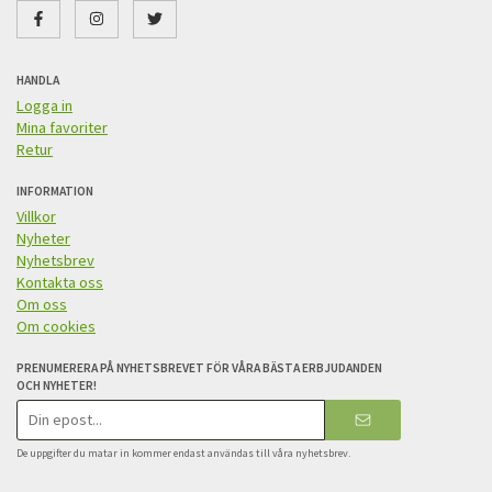
HANDLA
Logga in
Mina favoriter
Retur
INFORMATION
Villkor
Nyheter
Nyhetsbrev
Kontakta oss
Om oss
Om cookies
PRENUMERERA PÅ NYHETSBREVET FÖR VÅRA BÄSTA ERBJUDANDEN
OCH NYHETER!
E-
postadress
De uppgifter du matar in kommer endast användas till våra nyhetsbrev.