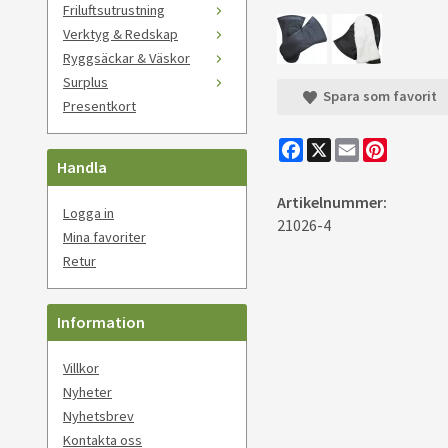
Friluftsutrustning
Verktyg & Redskap
Ryggsäckar & Väskor
Surplus
Spara som favorit
Presentkort
Facebook
X
Email
Pinteres
Handla
Artikelnummer:
Logga in
21026-4
Mina favoriter
Retur
Information
Villkor
Nyheter
Nyhetsbrev
Kontakta oss