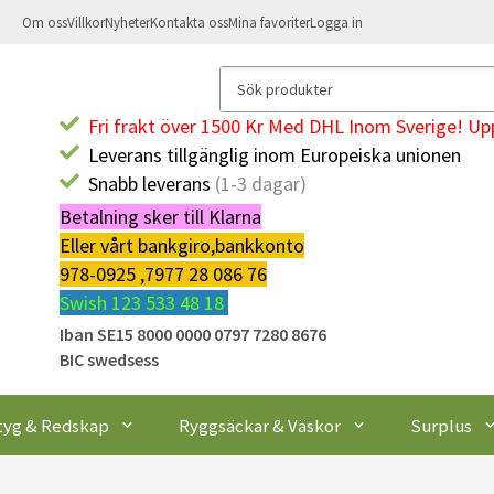
Om oss
Villkor
Nyheter
Kontakta oss
Mina favoriter
Logga in
Fri frakt över 1500 Kr Med DHL Inom Sverige! Upp
Leverans tillgänglig inom Europeiska unionen
Snabb leverans
(1-3 dagar)
Betalning sker till Klarna
Eller vårt bankgiro,bankkonto
978-0925 ,7977 28 086 76
Swish 123 533 48 18
Iban SE15 8000 0000 0797 7280 8676
BIC swedsess
tyg & Redskap
Ryggsäckar & Väskor
Surplus