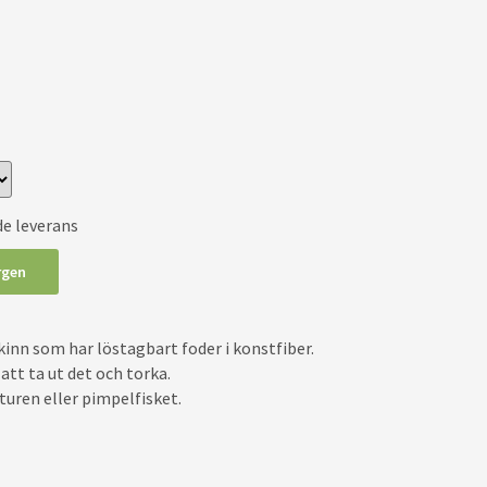
de leverans
rgen
inn som har löstagbart foder i konstfiber.
 att ta ut det och torka.
rturen eller pimpelfisket.