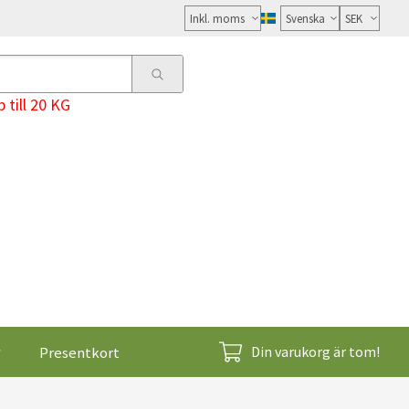
Välj
moms
 till 20 KG
Presentkort
Din varukorg är tom!