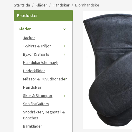
Startsida
/
Kläder
/
Handskar
/
Björnhandske
Produkter
Kläder
Jackor
T-Shirts & Tröjor
Byxor & Shorts
Halsdukar/shemagh
Underkläder
Mössor & Huvudbonader
Handskar
Skor & Strumpor
Snölås/Gaiters
Snödräkter, Regnställ &
Ponchos
Barnkläder