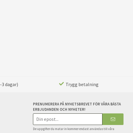
-3 dagar)
Trygg betalning
PRENUMERERA PÅ NYHETSBREVET FÖR VÅRA BÄSTA
ERBJUDANDEN OCH NYHETER!
E-
postadress
De uppgifter du matar in kommer endast användas till våra