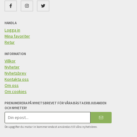
HANDLA
Logga in
Mina favoriter
Retur
INFORMATION
Villkor
Nyheter
Nyhetsbrev
Kontakta oss
Om oss
Om cookies
PRENUMERERA PÅ NYHETSBREVET FÖR VÅRA BÄSTA ERBJUDANDEN
OCH NYHETER!
E-
postadress
De uppgifter du matar in kommer endast användas till våra nyhetsbrev.