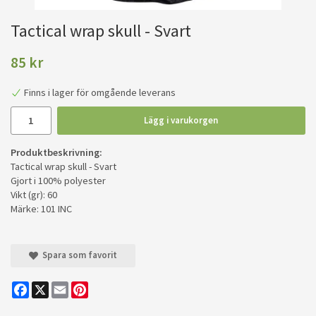
Tactical wrap skull - Svart
85 kr
Finns i lager för omgående leverans
Lägg i varukorgen
Produktbeskrivning:
Tactical wrap skull - Svart
Gjort i 100% polyester
Vikt (gr): 60
Märke: 101 INC
Spara som favorit
Facebook
X
Email
Pinterest