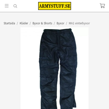
Startsida
/
Kläder
/
Byxor & Shorts
/
Byxor
/
MA1 vinterbyxor