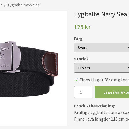
ör
/
Tygbälte Navy Seal
Tygbälte Navy Seal
125 kr
Färg
Storlek
Finns i lager för omgåen
Lägg i varuko
Produktbeskrivning:
Kraftigt tygbälte som är ca
Finns i två längder 115 cm 