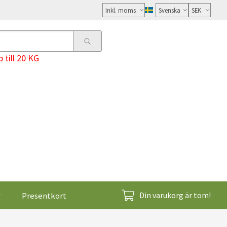
Välj
moms
 till 20 KG
Presentkort
Din varukorg är tom!