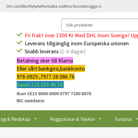
Om oss
Villkor
Nyheter
Kontakta oss
Mina favoriter
Logga in
Fri frakt över 1500 Kr Med DHL Inom Sverige! Upp
Leverans tillgänglig inom Europeiska unionen
Snabb leverans
(1-3 dagar)
Betalning sker till Klarna
Eller vårt bankgiro,bankkonto
978-0925 ,7977 28 086 76
Swish 123 533 48 18
Iban SE15 8000 0000 0797 7280 8676
BIC swedsess
tyg & Redskap
Ryggsäckar & Väskor
Surplus