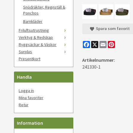
Snödräkter, Regnställ &
Ponchos
Barnkläder
Spara som favorit
Friluftsutrustning
Verktyg & Redskap
Facebook
X
Email
Pinteres
Ryggsäckar & Väskor
Surplus
Presentkort
Artikelnummer:
241330-1
Handla
Logga in
Mina favoriter
Retur
Information