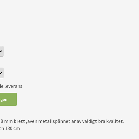
de leverans
rgen
38 mm brett ,även metallspännet är av väldigt bra kvalitet.
och 130 cm