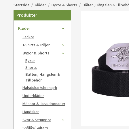
Startsida
/
Kläder
/
Byxor & Shorts
/
Bälten, Hängslen & Tillbeh
Produkter
Kläder
Jackor
T-Shirts & Tröjor
Byxor & Shorts
Byxor
Shorts
Bälten, Hängslen &
Tillbehör
Halsdukar/shemagh
Underkläder
Mössor & Huvudbonader
Handskar
Skor & Strumpor
Snölås/Gaiters