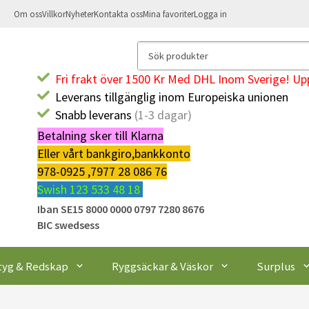
Om oss
Villkor
Nyheter
Kontakta oss
Mina favoriter
Logga in
Fri frakt över 1500 Kr Med DHL Inom Sverige! Upp
Leverans tillgänglig inom Europeiska unionen
Snabb leverans
(1-3 dagar)
Betalning sker till Klarna
Eller vårt bankgiro,bankkonto
978-0925 ,7977 28 086 76
Swish 123 533 48 18
Iban SE15 8000 0000 0797 7280 8676
BIC swedsess
tyg & Redskap
Ryggsäckar & Väskor
Surplus