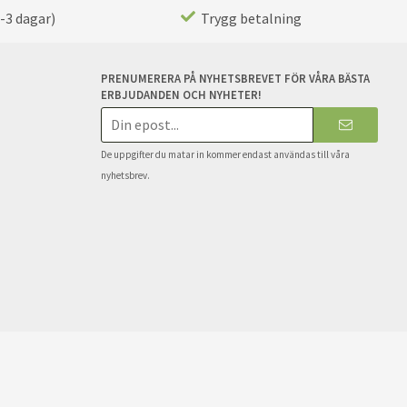
-3 dagar)
Trygg betalning
PRENUMERERA PÅ NYHETSBREVET FÖR VÅRA BÄSTA
ERBJUDANDEN OCH NYHETER!
E-
postadress
De uppgifter du matar in kommer endast användas till våra
nyhetsbrev.