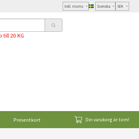
Välj
moms
 till 20 KG
Presentkort
Din varukorg är tom!