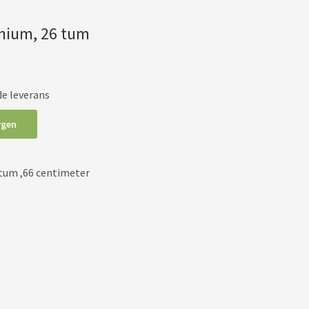
inium, 26 tum
de leverans
rgen
 tum ,66 centimeter