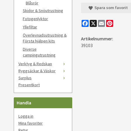
Blåsrör
Spara som favorit
Skidor & Snöutrustning
Fotogenlyktor
Facebook
X
Email
Pinteres
Yllefiltar
Överlevnadsutrustning &
Artikelnummer:
Första hjälpen kits
39103
Diverse
campingutrustning
Verktyg & Redskap
Ryggsäckar & Väskor
Surplus
Presentkort
Handla
Logga in
Mina favoriter
Retur