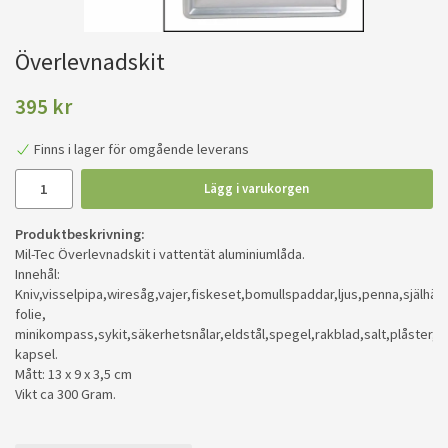
Överlevnadskit
395 kr
Finns i lager för omgående leverans
Lägg i varukorgen
Produktbeskrivning:
Mil-Tec Överlevnadskit i vattentät aluminiumlåda.
Innehål:
Kniv,visselpipa,wiresåg,vajer,fiskeset,bomullspaddar,ljus,penna,själhäf
folie,
minikompass,sykit,säkerhetsnålar,eldstål,spegel,rakblad,salt,plåster,v
kapsel.
Mått: 13 x 9 x 3,5 cm
Vikt ca 300 Gram.