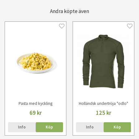
Andra köpte även
Pasta med kyckling
Holländsk undertröja "odlo"
69 kr
125 kr
Info
Köp
Info
Köp