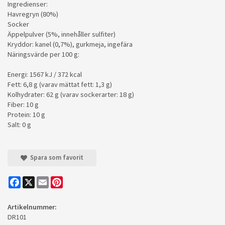
Ingredienser:
Havregryn (80%)
Socker
Äppelpulver (5%, innehåller sulfiter)
Kryddor: kanel (0,7%), gurkmeja, ingefära
Näringsvärde per 100 g:
Energi: 1567 kJ / 372 kcal
Fett: 6,8 g (varav mättat fett: 1,3 g)
Kolhydrater: 62 g (varav sockerarter: 18 g)
Fiber: 10 g
Protein: 10 g
Salt: 0 g
Spara som favorit
Facebook
X
Email
Pinterest
Artikelnummer:
DR101