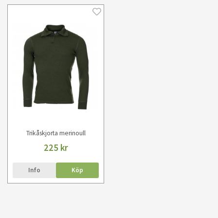
Trikåskjorta merinoull
225 kr
Info
Köp