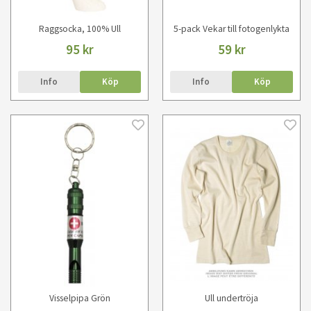
Raggsocka, 100% Ull
5-pack Vekar till fotogenlykta
95 kr
59 kr
Info
Köp
Info
Köp
Visselpipa Grön
Ull undertröja