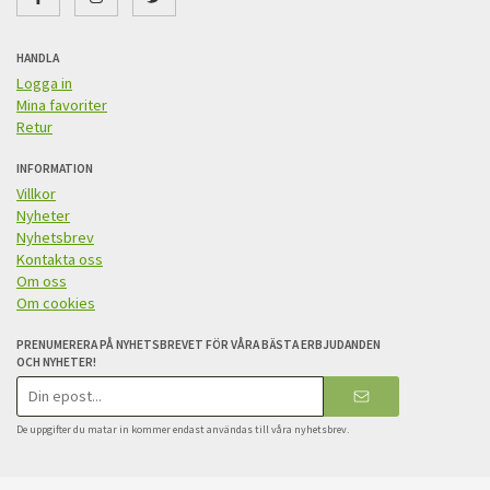
HANDLA
Logga in
Mina favoriter
Retur
INFORMATION
Villkor
Nyheter
Nyhetsbrev
Kontakta oss
Om oss
Om cookies
PRENUMERERA PÅ NYHETSBREVET FÖR VÅRA BÄSTA ERBJUDANDEN
OCH NYHETER!
E-
postadress
De uppgifter du matar in kommer endast användas till våra nyhetsbrev.