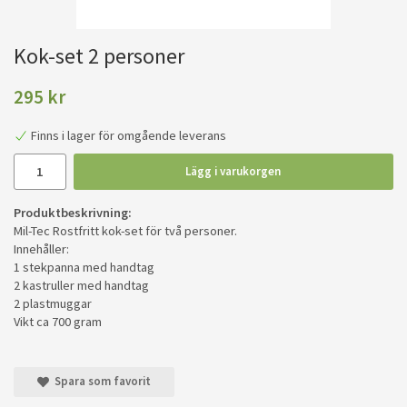
Kok-set 2 personer
295 kr
Finns i lager för omgående leverans
Lägg i varukorgen
Produktbeskrivning:
Mil-Tec Rostfritt kok-set för två personer.
Innehåller:
1 stekpanna med handtag
2 kastruller med handtag
2 plastmuggar
Vikt ca 700 gram
Spara som favorit