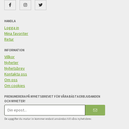
HANDLA
Logga in
Mina favoriter
Retur
INFORMATION
Villkor
Nyheter
Nyhetsbrev
Kontakta oss
Om oss
Om cookies
PRENUMERERA PÅ NYHETSBREVET FÖR VÅRA BÄSTA ERBJUDANDEN
OCH NYHETER!
E-
postadress
De uppgifter du matar in kommer endast användas till våra nyhetsbrev.